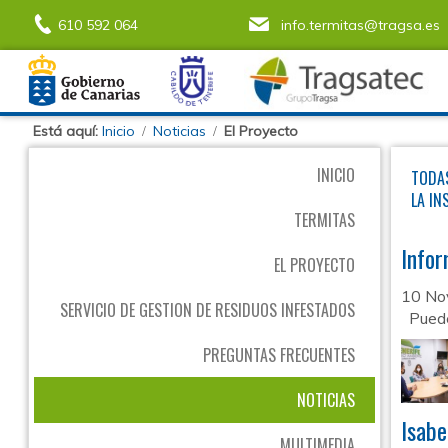
610 592 064
info.termitas@tragsa.es
Está aquí:
Inicio
Noticias
El Proyecto
INICIO
TODA
LA IN
TERMITAS
Infor
EL PROYECTO
10 No
SERVICIO DE GESTION DE RESIDUOS INFESTADOS
Puede 
PREGUNTAS FRECUENTES
NOTICIAS
Isabe
MULTIMEDIA