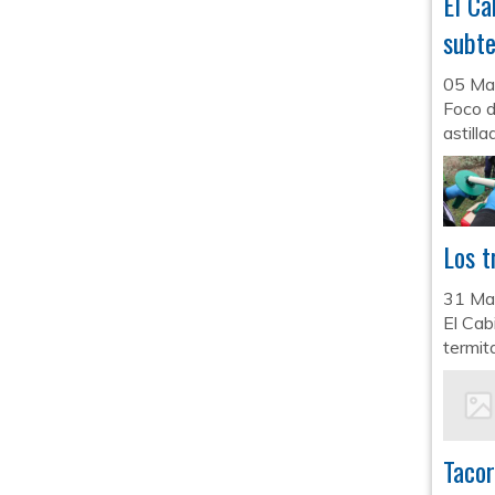
El Ca
subt
05 Ma
Foco d
astill
Los t
31 Ma
El Cab
termit
Tacor