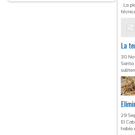
La pla
técnic
La te
30 No
Santa 
subter
Elimi
29 Se
El Cab
había 