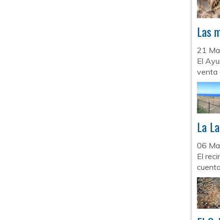
Las m
21 Ma
El Ayu
venta 
La La
06 Ma
El rec
cuenta