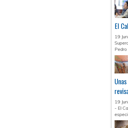
El Ca
19 Ju
Supera
Pedro 
Unas 
revis
19 Ju
- El C
especi