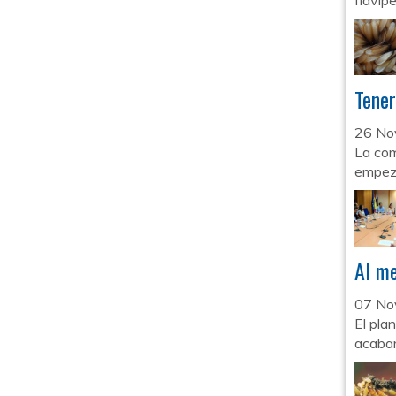
flavip
Tener
26 No
La com
empeza
Al me
07 No
El pla
acabar