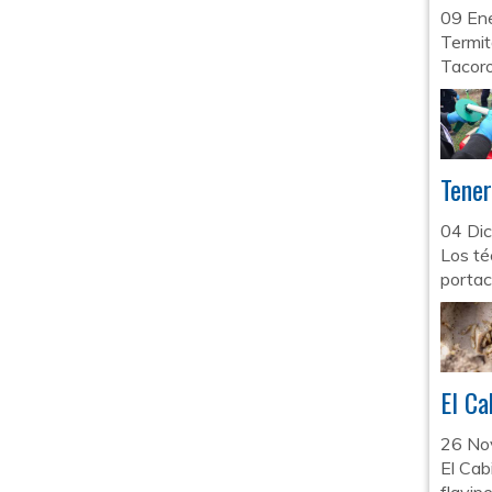
09 En
Termit
Tacoro
Tener
04 Di
Los té
portac
El Ca
26 No
El Cab