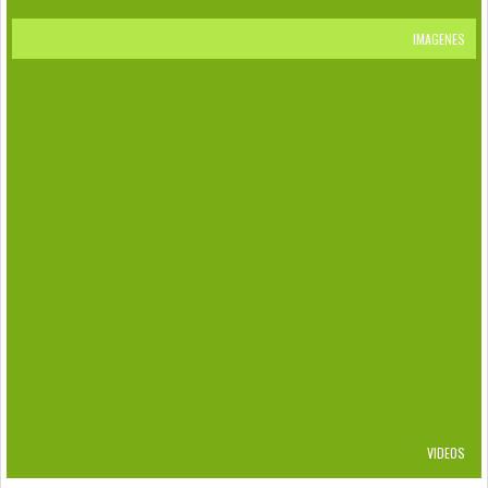
IMAGENES
RETICULITERMES FLAVIPES
EFECTOS DEL HEXAFLUMURON
CRYPTOTERMES BREVIS
BIFIDITERMES ROGIERAE
KALOTERMES
DAÑOS
PUNTOS DE CONTROL Y ESTACIONES
CENTROS DE ACOPIOS DE RESIDUOS
FLAVIPES
VIDEOS